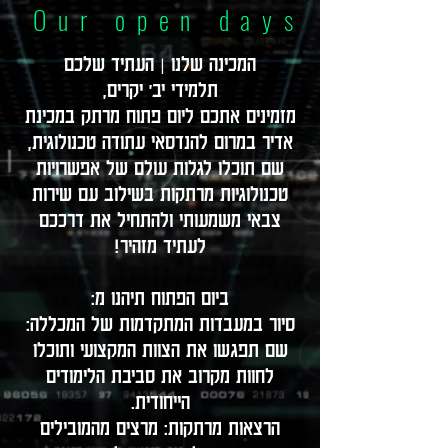
Our open days
המכינה שלנו | העתיד שלכם
תלמידי יב' יקרים,
מזמינים אתכם ליום פתוח מרתק במכינת
אדיר במרום להנדסאי עתודה טכנולוגית,
שם תוכלו לגלות עולם של אפשרויות
טכנולוגיות מרתקות בשילוב עם שירות
צבאי משמעותי ולהתחיל את דרככם
לעתיד מזהיר!
ביום הפתוח תיהנו מ:
סיור במעבדות המתקדמות של המכללה:
שם תפגשו את הצוות המקצועי ותוכלו
לחוות מקרוב את סביבת הלימודים
הייחודית.
הרצאות מרתקות: מרצים מהמובילים