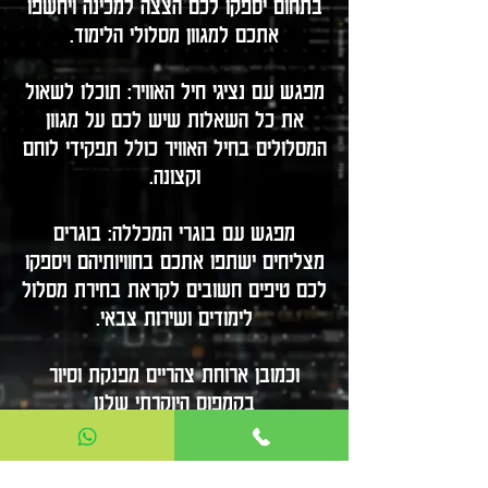
בתחום יספקו לכם הצצה למכינה ויחשפו
אתכם למגוון מסלולי הלימוד.
מפגש עם נציגי חיל האוויר: תוכלו לשאול
את כל השאלות שיש לכם על מגוון
המסלולים בחיל האוויר כולל תפקידי לוחם
וקצונה.
מפגש עם בוגרי המכללה: בוגרים
מצליחים ישתפו אתכם בחוויותיהם ויספקו
לכם טיפים חשובים לקראת בחירת מסלול
לימודים ושירות צבאי.
וכמובן ארוחת צהריים מפנקת וסיור
בקמפוס היוקרתי שלנו
יום הפתוח יתקיים במגוון מועדים לבחירה
במכינה שלנו בחיספין רמת הגולן.