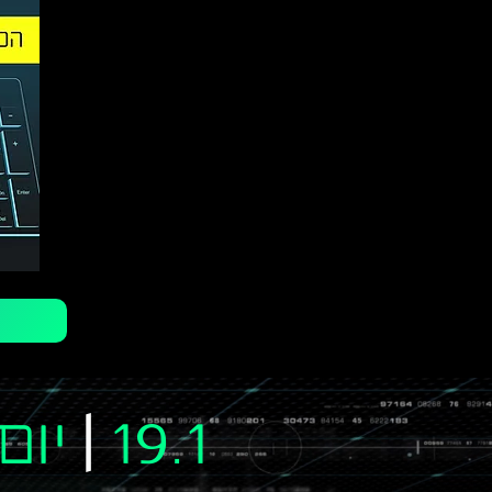
19.1
|
יום